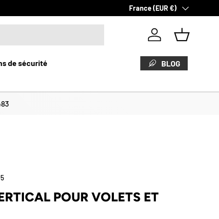
Pays
France (EUR €)
Se connecter
Panier
s de sécurité
BLOG
483
05
RTICAL POUR VOLETS ET