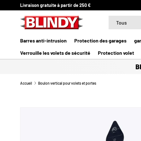
Assistance gratuite
ALLER AU CONTENU
Recherche
Type de produit
Tous
Barres anti-intrusion
Protection des garages
ga
Verrouille les volets de sécurité
Protection volet
B
Accueil
Boulon vertical pour volets et portes
PASSER AUX INFORMATIONS PRODUITS