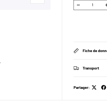
Qté
DIMINUER LA QUAN
erie
la vue de galerie
image 4 dans la vue de galerie
Fiche de don
.
Transport
Partager: