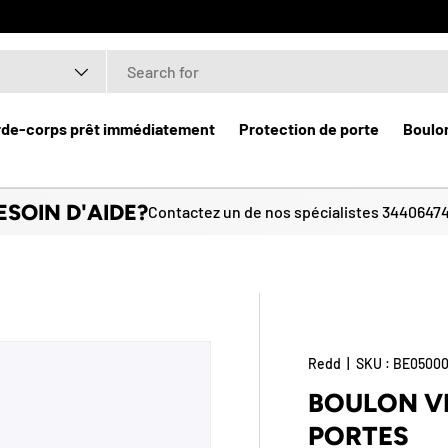
rde-corps prêt immédiatement
Protection de porte
Boulon
ESOIN D'AIDE?
Contactez un de nos spécialistes 3440647
Redd
|
SKU :
BE0500
BOULON VE
PORTES