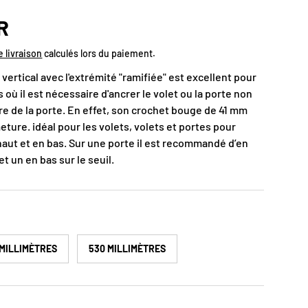
uel
R
e livraison
calculés lors du paiement.
vertical avec l'extrémité "ramifiée" est excellent pour
s où il est nécessaire d'ancrer le volet ou la porte non
re de la porte. En effet, son crochet bouge de 41 mm
meture. idéal pour les volets, volets et portes pour
haut et en bas. Sur une porte il est recommandé d’en
et un en bas sur le seuil.
 MILLIMÈTRES
530 MILLIMÈTRES