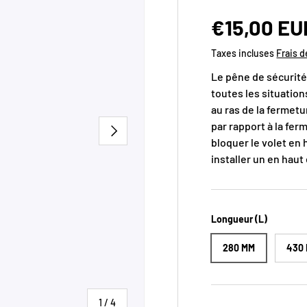
Prix habit
€15,00 EU
Taxes incluses
Frais d
Le pêne de sécurité 
toutes les situation
au ras de la fermetu
par rapport à la fer
SUIVANT
bloquer le volet en 
installer un en haut 
Longueur (L)
280 MM
430
de
1
/
4