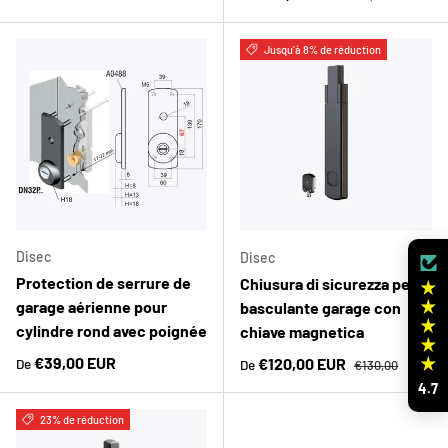
Jusqu’à 8% de réduction
Disec
Disec
Protection de serrure de
Chiusura di sicurezza per
garage aérienne pour
basculante garage con
cylindre rond avec poignée
chiave magnetica
Prix habituel
Prix habituel
€39,00 EUR
Prix soldé
€120,00 EUR
De
De
€130,00
4.7
23% de réduction