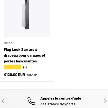
Disec
Flag Lock Serrure à
drapeau pour garages et
portes basculantes
★★★★★
(1)
Prix habituel
Prix soldé
€120,00 EUR
€154,94
Appelez le centre d'aide
PRÉCÉDENT
SUI
Assistance d'experts