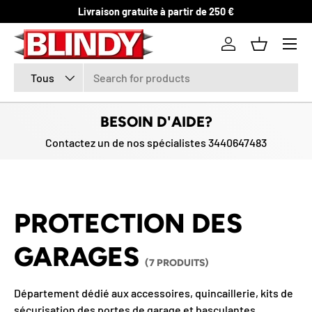
Livraison gratuite à partir de 250 €
ALLER AU CONTENU
Se connecter
Panier
Recherche
Type de produit
Tous
BESOIN D'AIDE?
Contactez un de nos spécialistes 3440647483
PROTECTION DES
GARAGES
(7 PRODUITS)
Département dédié aux accessoires, quincaillerie, kits de
sécurisation des portes de garage et basculantes.