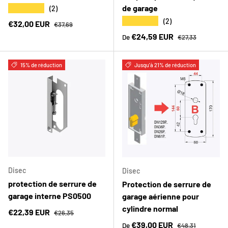
de garage
★★★★★
(2)
★★★★★
(2)
Prix habituel
Prix soldé
€32,00 EUR
€37,69
Prix habituel
Prix soldé
€24,59 EUR
De
€27,33
15% de réduction
Jusqu’à 21% de réduction
Disec
Disec
protection de serrure de
Protection de serrure de
garage interne PS0500
garage aérienne pour
cylindre normal
Prix habituel
Prix soldé
€22,39 EUR
€26,35
Prix habituel
Prix soldé
€39,00 EUR
De
€48,31